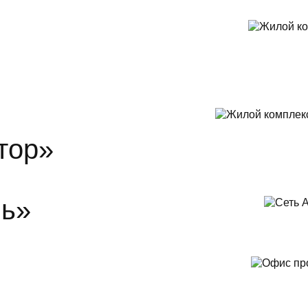
тор»
ль»