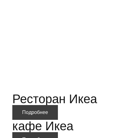
Ресторан Икеа
Подробнее
кафе Икеа